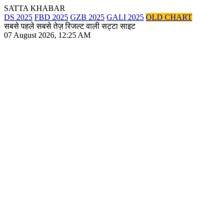
SATTA KHABAR
DS 2025
FBD 2025
GZB 2025
GALI 2025
OLD CHART
सबसे पहले सबसे तेज़ रिजल्ट वाली सट्टा साइट
07 August 2026, 12:25 AM