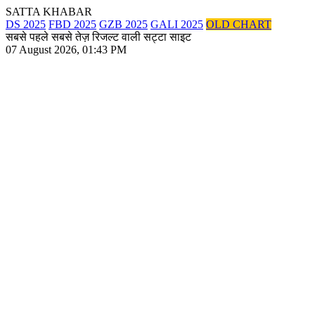
SATTA KHABAR
DS 2025
FBD 2025
GZB 2025
GALI 2025
OLD CHART
सबसे पहले सबसे तेज़ रिजल्ट वाली सट्टा साइट
07 August 2026, 01:43 PM