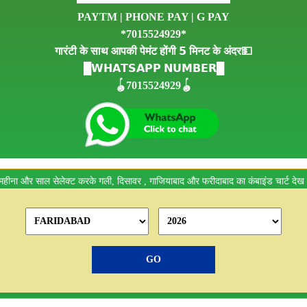
PAYTM | PHONE PAY | G PAY
*7015524929*
गारंटी के साथ आपकी पेमंट होंगी 𝟱 मिनट के अंदर💵
█𝗪𝗛𝗔𝗧𝗦𝗔𝗣𝗣 𝗡𝗨𝗠𝗕𝗘𝗥█
🪀7015524929🪀
महीना और साल सेलेक्ट करके गली, दिसावर , गाजियाबाद और फरीदाबाद का कंबाइंड चार्ट देख 
GO