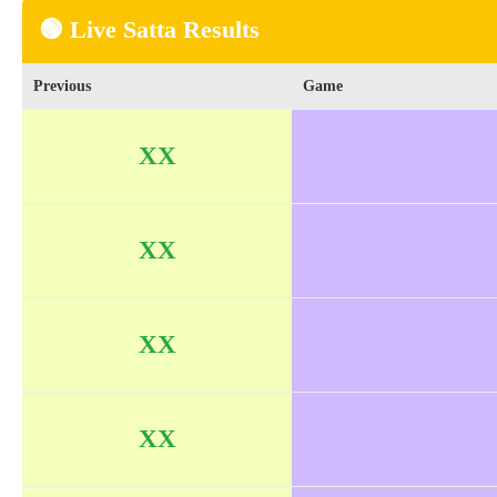
🟢 Live Satta Results
Previous
Game
XX
XX
XX
XX