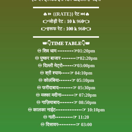
▬▬▬▬▬▬▬▬▬▬▬▬▬▬
🔥⏩ {{RATE}} रेट ⏭🔥
👉जोड़ी रेट : 𝟏𝟎 𝐤 96𝟎👈
👉हरूफ रेट : 𝟏𝟎𝟎 𝐤 96𝟎👈
▬▬▬▬▬▬▬▬▬▬▬▬▬▬
👑👇𝐓𝐈𝐌𝐄 𝐓𝐀𝐁𝐋𝐄👇👑
♾ शिव धाम •••••••••☞01:20pm
♾ पुष्कर बाजार ••••••••☞02:20pm
♾ दिल्ली मेट्रो••••••☞03:00pm
♾ श्री श्याम•••••☞ 04:10pm
♾ कोलंबिया•••••••☞ 05:10pm
♾ फरीदाबाद••••••••☞ 05:30pm
♾ मक्का मदीना•••••••☞ 07:20pm
♾ गाज़ियाबाद••••••••☞ 08:50pm
♾ कालका नाईट•••••••••••••••☞ 10:10pm
♾ गली••••••••••☞ 11:20
♾ दिसावर••••••••••☞ 03:00
▬▬▬▬▬▬▬▬▬▬▬▬▬▬