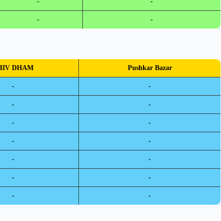
-
-
-
-
HIV DHAM
Pushkar Bazar
-
-
-
-
-
-
-
-
-
-
-
-
-
-