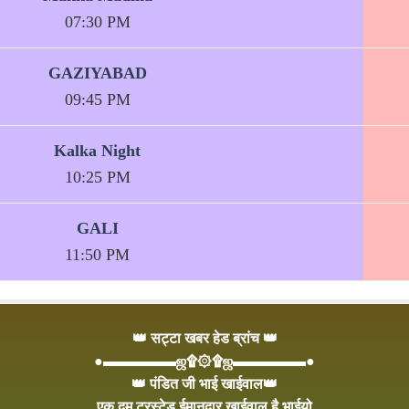
07:30 PM
GAZIYABAD
09:45 PM
Kalka Night
10:25 PM
GALI
11:50 PM
👑 सट्टा खबर हेड ब्रांच 👑
●▬▬▬▬▬ஜ۩۞۩ஜ▬▬▬▬▬●
👑 पंडित जी भाई खाईवाल👑
एक दम ट्रस्टेड ईमानदार खाईवाल है भाईयो